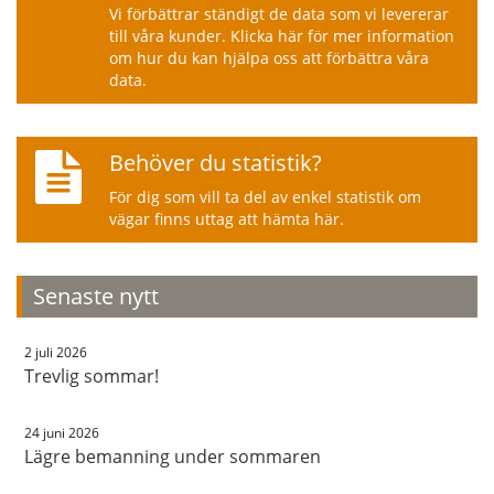
Vi förbättrar ständigt de data som vi levererar
till våra kunder. Klicka här för mer information
om hur du kan hjälpa oss att förbättra våra
data.
Behöver du statistik?
För dig som vill ta del av enkel statistik om
vägar finns uttag att hämta här.
Senaste nytt
2 juli 2026
Trevlig sommar!
24 juni 2026
Lägre bemanning under sommaren