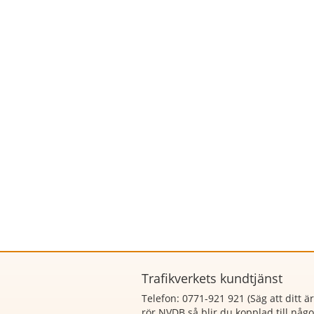
Trafikverkets kundtjänst
Telefon: 0771-921 921 (Säg att
ditt ä
rör NVDB så blir du kopplad till någ