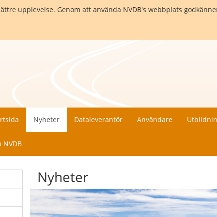
en bättre upplevelse. Genom att använda NVDB's webbplats godkänne
rtsida
Nyheter
Dataleverantör
Användare
Utbildni
 NVDB
Nyheter