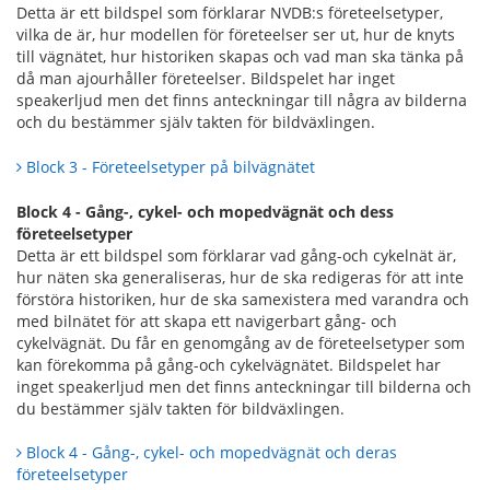
Detta är ett bildspel som förklarar NVDB:s företeelsetyper,
vilka de är, hur modellen för företeelser ser ut, hur de knyts
till vägnätet, hur historiken skapas och vad man ska tänka på
då man ajourhåller företeelser. Bildspelet har inget
speakerljud men det finns anteckningar till några av bilderna
och du bestämmer själv takten för bildväxlingen.
Block 3 - Företeelsetyper på bilvägnätet
Block 4 - Gång-, cykel- och mopedvägnät och dess
företeelsetyper
Detta är ett bildspel som förklarar vad gång-och cykelnät är,
hur näten ska generaliseras, hur de ska redigeras för att inte
förstöra historiken, hur de ska samexistera med varandra och
med bilnätet för att skapa ett navigerbart gång- och
cykelvägnät. Du får en genomgång av de företeelsetyper som
kan förekomma på gång-och cykelvägnätet. Bildspelet har
inget speakerljud men det finns anteckningar till bilderna och
du bestämmer själv takten för bildväxlingen.
Block 4 - Gång-, cykel- och mopedvägnät och deras
företeelsetyper