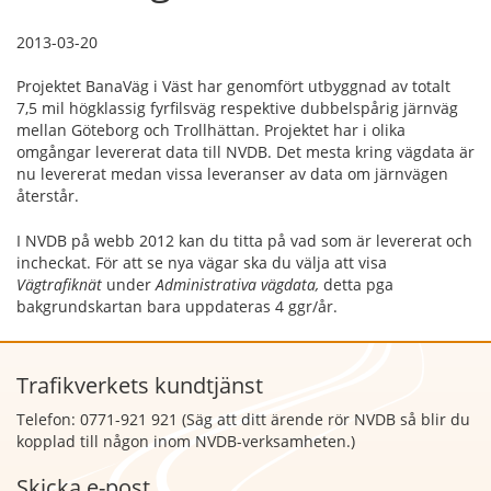
2013-03-20
Projektet BanaVäg i Väst har genomfört utbyggnad av totalt
7,5 mil högklassig fyrfilsväg respektive dubbelspårig järnväg
mellan Göteborg och Trollhättan. Projektet har i olika
omgångar levererat data till NVDB. Det mesta kring vägdata är
nu levererat medan vissa leveranser av data om järnvägen
återstår.
I NVDB på webb 2012 kan du titta på vad som är levererat och
incheckat. För att se nya vägar ska du välja att visa
Vägtrafiknät
under
Administrativa vägdata,
detta pga
bakgrundskartan bara uppdateras 4 ggr/år.
Trafikverkets kundtjänst
Telefon: 0771-921 921 (Säg att
ditt ärende rör NVDB så blir du
kopplad till någon inom NVDB-verksamheten.)
Skicka e-post