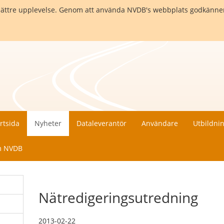
en bättre upplevelse. Genom att använda NVDB's webbplats godkänne
rtsida
Nyheter
Dataleverantör
Användare
Utbildni
 NVDB
Nätredigeringsutredning
2013-02-22