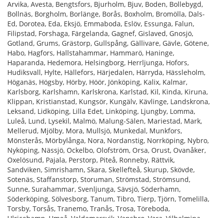
Arvika, Avesta, Bengtsfors, Bjurholm, Bjuv, Boden, Bollebygd,
Bollnäs, Borgholm, Borlänge, Borås, Boxholm, Bromölla, Dals-
Ed, Dorotea, Eda, Eksjö, Emmaboda, Eslöv, Essunga, Falun,
Filipstad, Forshaga, Färgelanda, Gagnef, Gislaved, Gnosjö,
Gotland, Grums, Grästorp, Gullspång, Gällivare, Gävle, Götene,
Habo, Hagfors, Hallstahammar, Hammarö, Haninge,
Haparanda, Hedemora, Helsingborg, Herrljunga, Hofors,
Hudiksvall, Hylte, Hällefors, Härjedalen, Härryda, Hässleholm,
Höganäs, Högsby, Hörby, Höör, Jönköping, Kalix, Kalmar,
Karlsborg, Karlshamn, Karlskrona, Karlstad, Kil, Kinda, Kiruna,
Klippan, Kristianstad, Kungsör, Kungälv, Kävlinge, Landskrona,
Leksand, Lidköping, Lilla Edet, Linköping, Ljungby, Lomma,
Luleå, Lund, Lysekil, Malmö, Malung-Sälen, Mariestad, Mark,
Mellerud, Mjölby, Mora, Mullsjö, Munkedal, Munkfors,
Mönsterås, Mörbylånga, Nora, Nordanstig, Norrköping, Nybro,
Nyköping, Nässjö, Ockelbo, Olofström, Orsa, Orust, Ovanåker,
Oxelösund, Pajala, Perstorp, Piteå, Ronneby, Rättvik,
Sandviken, Simrishamn, Skara, Skellefteå, Skurup, Skövde,
Sotenäs, Staffanstorp, Storuman, Strömstad, Strömsund,
Sunne, Surahammar, Svenljunga, Sävsjö, Söderhamn,
Söderköping, Sölvesborg, Tanum, Tibro, Tierp, Tjörn, Tomelilla,
Torsby, Torsås, Tranemo, Tranås, Trosa, Töreboda,