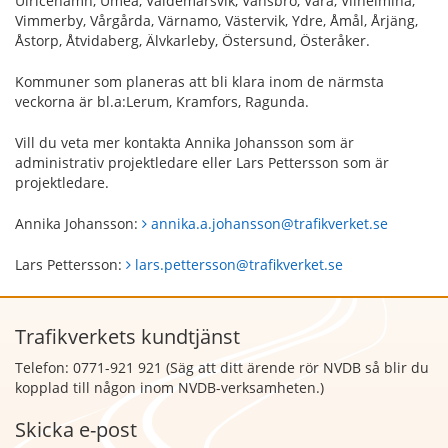
Ulricehamn, Umeå, Valdemarsvik, Vansbro, Vara, Vilhelmina,
Vimmerby, Vårgårda, Värnamo, Västervik, Ydre, Åmål, Årjäng,
Åstorp, Åtvidaberg, Älvkarleby, Östersund, Österåker.
Kommuner som planeras att bli klara inom de närmsta
veckorna är bl.a:Lerum, Kramfors, Ragunda.
Vill du veta mer kontakta Annika Johansson som är
administrativ projektledare eller Lars Pettersson som är
projektledare.
Annika Johansson:
annika.a.johansson@trafikverket.se
Lars Pettersson:
lars.pettersson@trafikverket.se
Trafikverkets kundtjänst
Telefon: 0771-921 921 (Säg att
ditt ärende rör NVDB så blir du
kopplad till någon inom NVDB-verksamheten.)
Skicka e-post