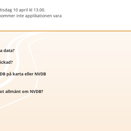
isdag 10 april kl 13.00.
 kommer inte applikationen vara
ra data?
kickad?
VDB på karta eller NVDB
ågot allmänt om NVDB?