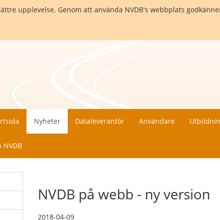
en bättre upplevelse. Genom att använda NVDB's webbplats godkänne
rtsida
Nyheter
Dataleverantör
Användare
Utbildni
 NVDB
NVDB på webb - ny version
2018-04-09