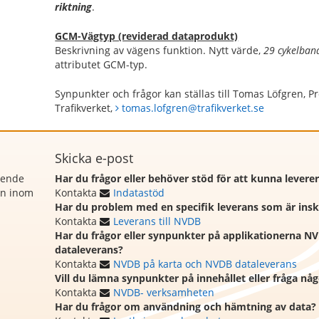
riktning
.
GCM-Vägtyp (reviderad dataprodukt)
Beskrivning av vägens funktion. Nytt värde,
29 cykelbana
attributet GCM-typ.
Synpunkter och frågor kan ställas till Tomas Löfgren,
Trafikverket,
tomas.lofgren@trafikverket.se
Skicka e-post
rende
Har du frågor eller behöver stöd för att kunna levere
on inom
Kontakta
Indatastöd
Har du problem med en specifik leverans som är ins
Kontakta
Leverans till NVDB
Har du frågor eller synpunkter på applikationerna N
dataleverans?
Kontakta
NVDB på karta och NVDB dataleverans
Vill du lämna synpunkter på innehållet eller fråga n
Kontakta
NVDB- verksamheten
Har du frågor om användning och hämtning av data?