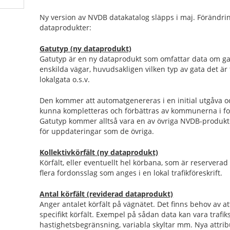
Ny version av NVDB datakatalog släpps i maj. Förändri
dataprodukter:
Gatutyp (ny dataprodukt)
Gatutyp är en ny dataprodukt som omfattar data om g
enskilda vägar, huvudsakligen vilken typ av gata det är
lokalgata o.s.v.
Den kommer att automatgenereras i en initial utgåva 
kunna kompletteras och förbättras av kommunerna i for
Gatutyp kommer alltså vara en av övriga NVDB-produkt
för uppdateringar som de övriga.
Kollektivkörfält (ny dataprodukt)
Körfält, eller eventuellt hel körbana, som är reserverad f
flera fordonsslag som anges i en lokal trafikföreskrift.
Antal körfält (reviderad dataprodukt)
Anger antalet körfält på vägnätet. Det finns behov av att
specifikt körfält. Exempel på sådan data kan vara trafik
hastighetsbegränsning, variabla skyltar mm. Nya attrib