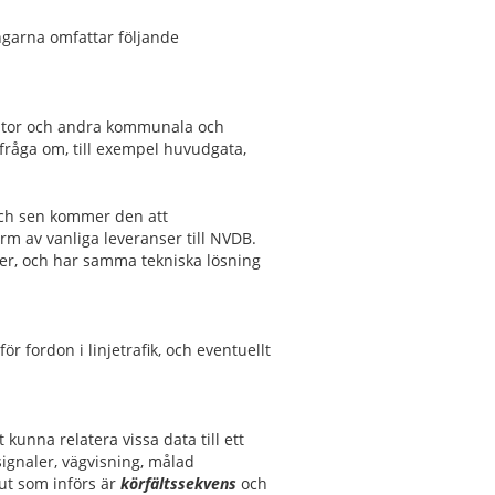
ngarna omfattar följande
ator och andra kommunala och
 fråga om, till exempel huvudgata,
och sen kommer den att
m av vanliga leveranser till NVDB.
er, och har samma tekniska lösning
ör fordon i linjetrafik, och eventuellt
 kunna relatera vissa data till ett
signaler, vägvisning, målad
ut som införs är
körfältssekvens
och