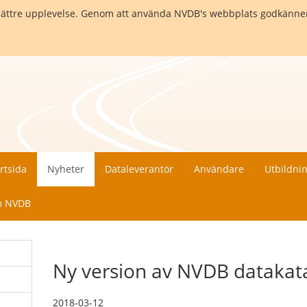
en bättre upplevelse. Genom att använda NVDB's webbplats godkänne
rtsida
Nyheter
Dataleverantör
Användare
Utbildni
 NVDB
Ny version av NVDB datakata
2018-03-12