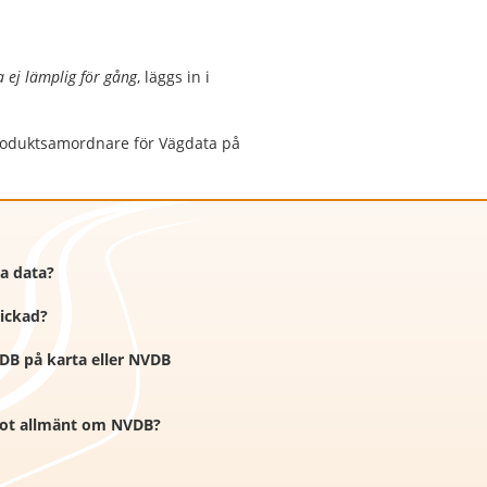
 ej lämplig för gång
, läggs in i
 Produktsamordnare för Vägdata på
ra data?
kickad?
VDB på karta eller NVDB
ågot allmänt om NVDB?