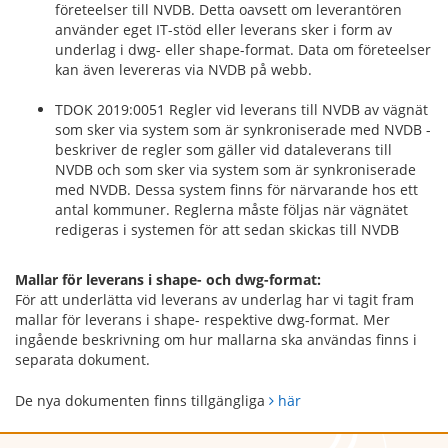
företeelser till NVDB. Detta oavsett om leverantören
använder eget IT-stöd eller leverans sker i form av
underlag i dwg- eller shape-format. Data om företeelser
kan även levereras via NVDB på webb.
TDOK 2019:0051 Regler vid leverans till NVDB av vägnät
som sker via system som är synkroniserade med NVDB -
beskriver de regler som gäller vid dataleverans till
NVDB och som sker via system som är synkroniserade
med NVDB. Dessa system finns för närvarande hos ett
antal kommuner. Reglerna måste följas när vägnätet
redigeras i systemen för att sedan skickas till NVDB
Mallar för leverans i shape- och dwg-format:
För att underlätta vid leverans av underlag har vi tagit fram
mallar för leverans i shape- respektive dwg-format. Mer
ingående beskrivning om hur mallarna ska användas finns i
separata dokument.
De nya dokumenten finns tillgängliga
här