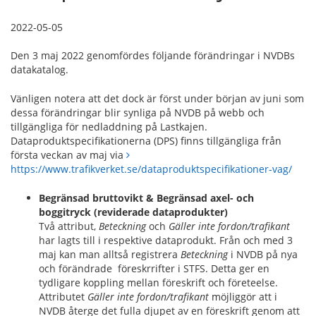
2022-05-05
Den 3 maj 2022 genomfördes följande förändringar i NVDBs
datakatalog.
Vänligen notera att det dock är först under början av juni som
dessa förändringar blir synliga på NVDB på webb och
tillgängliga för nedladdning på Lastkajen.
Dataproduktspecifikationerna (DPS) finns tillgängliga från
första veckan av maj via
https://www.trafikverket.se/dataproduktspecifikationer-vag/
Begränsad bruttovikt & Begränsad axel- och
boggitryck (reviderade dataprodukter)
Två attribut,
Beteckning
och
Gäller inte fordon/trafikant
har lagts till i respektive dataprodukt. Från och med 3
maj kan man alltså registrera
Beteckning
i NVDB på nya
och förändrade föreskrrifter i STFS. Detta ger en
tydligare koppling mellan föreskrift och företeelse.
Attributet
Gäller inte fordon/trafikant
möjliggör att i
NVDB återge det fulla djupet av en föreskrift genom att