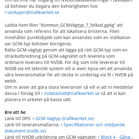
så behöver du begära den behörigheten hos
lastkajen@trafikverket.se
Ladda hem filen ”
Kommun
_GCMVägtyp_T_felkod.gpkg” att
använda som referens för att lokalisera bristerna. Filen
innehåller punktobjekt som kan användas som en indikation
var GCM-typ behöver korrigeras.
Rätta GCM-vägtyp genom att lägga på rätt GCM-typ som en
sträckutbredning på GCM-vägnätet och leverera som
ordinarie leverans till NVDB. För dig som inte levererar till
NVDB via ett tekniskt system vill vi även tipsa om att använda
våra leveransmallar för att skicka in underlag via fil i NVDB på
webb.
Om ni avser att göra stora leveranser så vill vi att ni meddelar
dessa i förväg till
indatastod@trafikverket.se
så att vi kan
planera in arbetet på bästa sätt.
Bra att ha
Länk till DPS:
GCM-Vägtyp (trafikverket.se)
Länk till leveransmallarna:
Specifikationer och stödjande
dokument (nvdb.se)
Länk till NVDB-utbildning om GCM-vägnätet:
Block 4 - Gång-,