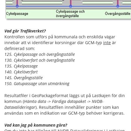
Vad gör Trafikverket?
Kontrollen som utförs på kommunala och enskilda vägar
innebär att vi identifierar korsningar där GCM-typ
inte
är
definierad som:
125. Cykelpassage och övergångsställe
130. Cykelöverfart och övergångsställe
135. Cykelpassage
140. Cykelöverfart
145. Övergångsställe
150. Gatupassage utan utmärkning
Resultatfiler i GeoPackageformat läggs ut på Lastkajen för din
kommun (
Hämta data -> Färdiga datapaket -> NVDB-
Datavalideringar
). Resultatfilen innehåller punkter som kan
användas som en indikation var GCM-typ behöver korrigeras.
Vad kan jag på kommunen göra?
Om du inte har tillgång till NVDB-Datavalideringar i Lastkajen