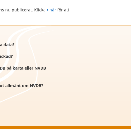
s nu publicerat. Klicka
här
för att
ra data?
kickad?
VDB på karta eller NVDB
ågot allmänt om NVDB?