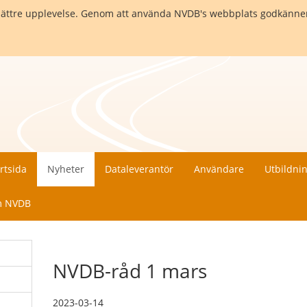
en bättre upplevelse. Genom att använda NVDB's webbplats godkänne
rtsida
Nyheter
Dataleverantör
Användare
Utbildni
 NVDB
NVDB-råd 1 mars
2023-03-14