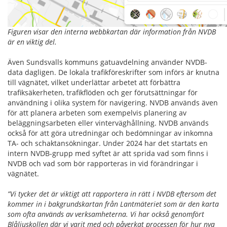
Figuren visar den interna webbkartan där information från NVDB
är en viktig del.
Även Sundsvalls kommuns gatuavdelning använder NVDB-
data dagligen. De lokala trafikföreskrifter som införs är knutna
till vägnätet, vilket underlättar arbetet att förbättra
trafiksäkerheten, trafikflöden och ger förutsättningar för
användning i olika system för navigering. NVDB används även
för att planera arbeten som exempelvis planering av
beläggningsarbeten eller vinterväghållning. NVDB används
också för att göra utredningar och bedömningar av inkomna
TA- och schaktansökningar. Under 2024 har det startats en
intern NVDB-grupp med syftet är att sprida vad som finns i
NVDB och vad som bör rapporteras in vid förändringar i
vägnätet.
”Vi tycker det är viktigt att rapportera in rätt i NVDB eftersom det
kommer in i bakgrundskartan från Lantmäteriet som är den karta
som ofta används av verksamheterna. Vi har också genomfört
Blåljuskollen där vi varit med och påverkat processen för hur nya