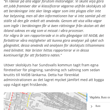
”Vi räknar på alla vägar förutom motorvägar. Vi skulle vilja göra
ett jobb framöver där vi klassificerar vägarna utifrån skolskjuts så
att beräkningar inte sker längs vägar som inte plogas eller inte
har belysning, men all den informationen har vi inte samlat på ett
ställe så den går enkelt att använda. Genom att visa vilka vägar
som ingår i beräkningen får vi även rättningar från skolan
att det
ibland saknas en väg som vi missat i våra processer.
För några år sen rapporterade vi in alla gångvägar till NVDB, det
förbättrar våra möjligheter att kunna göra analyser på cykel och
gångnätet, dessa används vid analysen för skolskjuts tillsammans
med bilnätet. När brister hittas rapporterar vi in dessa
kontinuerligt för att förbättra näten.”
Utöver skolskjuts har Sundsvalls kommun tagit fram egna
företeelser för plogning, sandning och saltning som sedan
knutits till NVDB länkarna. Detta har förenklat
administrationen av det lagret mycket jämfört med att bygga
upp något eget fristående.