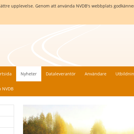
en bättre upplevelse. Genom att använda NVDB's webbplats godkänne
rtsida
Nyheter
Dataleverantör
Användare
Utbildni
 NVDB