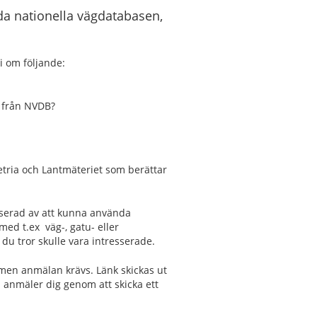
da nationella vägdatabasen,
 om följande:
 från NVDB?
etria och Lantmäteriet som berättar
esserad av att kunna använda
ed t.ex väg-, gatu- eller
 du tror skulle vara intresserade.
 men anmälan krävs. Länk skickas ut
 anmäler dig genom att skicka ett