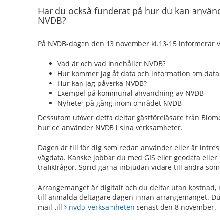
Har du också funderat på hur du kan använ
NVDB?
På NVDB-dagen den 13 november kl.13-15 informerar vi
Vad är och vad innehåller NVDB?
Hur kommer jag åt data och information om data
Hur kan jag påverka NVDB?
Exempel på kommunal användning av NVDB
Nyheter på gång inom området NVDB
Dessutom utöver detta deltar gästföreläsare från Biom
hur de använder NVDB i sina verksamheter.
Dagen är till för dig som redan använder eller är intr
vägdata. Kanske jobbar du med GIS eller geodata eller m
trafikfrågor. Sprid gärna inbjudan vidare till andra som
Arrangemanget är digitalt och du deltar utan kostnad,
till anmälda deltagare dagen innan arrangemanget. Du
mail till
nvdb-verksamheten
senast den 8 november.