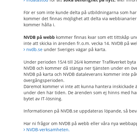
För er som inte kunde delta på utbildningarna som har va
kommer det finnas möjlighet att delta via webbianarie
kommer hålla i.
NVDB på webb
kommer finnas kvar som ett tittskåp u
inte att skicka in ärenden fr.o.m. vecka 14. NVDB på we
nvdb.se
under Sveriges vägar på karta.
Under perioden 15/4 till 26/4 kommer Trafikverket byta 
NVDB och kommer då stänga ner tjänsten under en öv
NVDB på karta och NVDB dataleverans kommer inte påv
övergångsperioden.
Däremot kommer vi inte att kunna hantera inskickade 
under den här tiden. De ärenden som ej hinns med ham
bytet av IT-lösning.
Informationen på NVDB.se uppdateras löpande, så bev
Har ni frågor om NVDB på webb eller våra nya webbappl
NVDB-verksamheten.