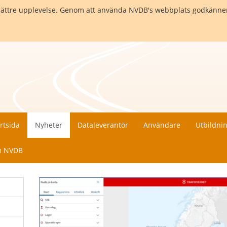
en bättre upplevelse. Genom att använda NVDB's webbplats godkänne
rtsida
Nyheter
Dataleverantör
Användare
Utbildni
 NVDB