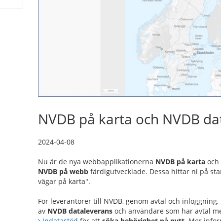
NVDB på karta och NVDB da
2024-04-08
Nu är de nya webbapplikationerna
NVDB på karta
oc
NVDB på webb
färdigutvecklade. Dessa hittar ni på st
vägar på karta".
För leverantörer till NVDB, genom avtal och inloggnin
av
NVDB dataleverans
och användare som har avtal med
Indatastöd
för att
söka behörighet på nytt.
Mer infor