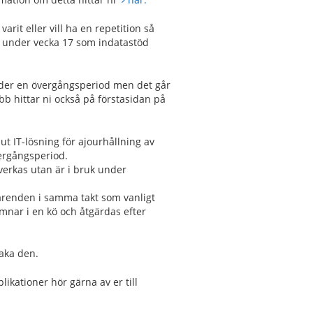
rit eller vill ha en repetition så
r under vecka 17 som indatastöd
nder en övergångsperiod men det går
bb hittar ni också på förstasidan på
ut IT-lösning för ajourhållning av
ergångsperiod.
erkas utan är i bruk under
ärenden i samma takt som vanligt
nar i en kö och åtgärdas efter
aka den.
ikationer hör gärna av er till