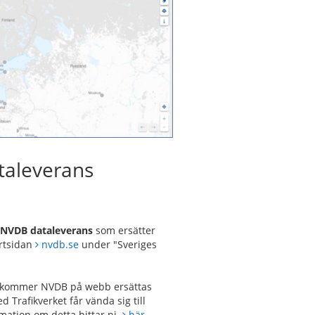
taleverans
h
NVDB dataleverans
som ersätter
artsidan
nvdb.se
under "Sveriges
g, kommer NVDB på webb ersättas
 Trafikverket får vända sig till
mation om detta hittar ni
här.