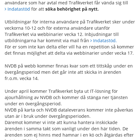
användare som har avtal med Trafikverket får vända sig till
Indatastöd
för att
söka behörighet på nytt.
Utbildningar för interna användare på Trafikverket sker under
veckorna 10-12 och för externa användare utanför
Trafikverket via webbinarier vecka 12. Inbjudningar till
utbildningarna har kommit via mail från
Indatastöd.
För er som inte kan delta eller vill ha en repetition så kommer
det finnas möjlighet att delta via webbinarier under vecka 17.
NVDB på webb kommer finnas kvar som ett tittskåp under en
övergångsperiod men det går inte att skicka in ärenden
fr.o.m. vecka 14.
Under april kommer Trafikverket byta ut IT-lösning för
ajourhållning av NVDB och kommer då stänga ner tjänsten
under en övergångsperiod.
NVDB på karta och NVDB dataleverans kommer inte påverkas
utan är i bruk under övergångsperioden.
Däremot kommer vi inte att kunna hantera inskickade
ärenden i samma takt som vanligt under den här tiden. De
ärenden som ej hinns med hamnar i en kö och åtgärdas efter