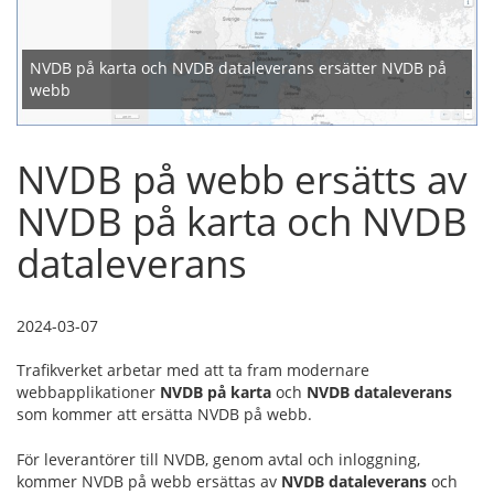
NVDB på karta och NVDB dataleverans ersätter NVDB på
webb
NVDB på webb ersätts av
NVDB på karta och NVDB
dataleverans
2024-03-07
Trafikverket arbetar med att ta fram modernare
webbapplikationer
NVDB på karta
och
NVDB dataleverans
som kommer att ersätta NVDB på webb.
För leverantörer till NVDB, genom avtal och inloggning,
kommer NVDB på webb ersättas av
NVDB dataleverans
och