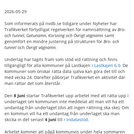
2026-05-29
Som informerats på nvdb.se tidigare under Nyheter har
Trafikverket förtydligat regelverken för namnsättning av
Bro-
och tunnel, Gatunamn, Korsning och Övrigt vägnamn
samt
genomfört en mindre justering på strukturen för
Bro- och
tunnel
och
Övrigt vägnamn.
Underlag har tagits fram som stöd vid rättning och finns
tillgängligt för alla kommuner på Lastkajen
Lastkajen 6.0
. De
kommuner som önskar rätta data själva kan göra det till och
med vecka 24. Därefter påbörjar Trafikverket en aktivitet där
man rättar det som återstår.
Den
8 juni
startar Trafikverket upp arbetet med att rätta upp i
underlaget om kommunen inte meddelat att man vill ha ett
undantag från underlaget (dvs att ingen rättning ska ske). Om
en kommun vill ha ett undantag från underlaget ska man
skicka in det senast
4 juni
till
Indatastöd
.
Arbetet kommer att pågå kommunvis under hela sommaren