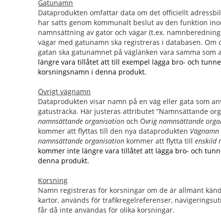
Gatunamn
Dataprodukten omfattar data om det officiellt adress
har satts genom kommunalt beslut av den funktion i
namnsättning av gator och vägar (t.ex. namnberedninge
vägar med gatunamn ska registreras i databasen. Om 
gatan ska gatunamnet på väglänken vara samma som 
längre vara tillåtet att till exempel lägga bro- och tu
korsningsnamn i denna produkt.
Övrigt vägnamn
Dataprodukten visar namn på en väg eller gata som anvä
gatusträcka. Här justeras a
ttributet ”Namnsättande org
namnsättande organisation
och Ö
vrig namnsättande orga
kommer att flyttas till den nya dataprodukten
Vägnam
namnsättande organisation
kommer att flytta till
enskild
kommer inte längre vara tillåtet att lägga bro- och t
denna produkt.
Korsning
Namn registreras för korsningar om de är allmänt känd
kartor, används för trafikregelreferenser, navigeri
får då inte användas för olika korsningar.