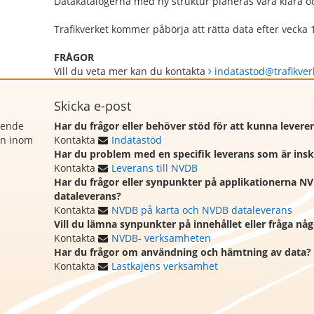
Datakatalogerna med ny struktur planeras vara klara o
Trafikverket kommer påbörja att rätta data efter vecka 
FRÅGOR
Vill du veta mer kan du kontakta
indatastod@trafikver
Skicka e-post
rende
Har du frågor eller behöver stöd för att kunna levere
on inom
Kontakta
Indatastöd
Har du problem med en specifik leverans som är ins
Kontakta
Leverans till NVDB
Har du frågor eller synpunkter på applikationerna N
dataleverans?
Kontakta
NVDB på karta och NVDB dataleverans
Vill du lämna synpunkter på innehållet eller fråga n
Kontakta
NVDB- verksamheten
Har du frågor om användning och hämtning av data?
Kontakta
Lastkajens verksamhet