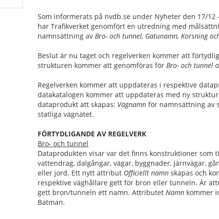
Som informerats på nvdb.se under Nyheter den 17/12
har Trafikverket genomfört en utredning med målsättn
namnsättning av
Bro- och tunnel, Gatunamn, Korsning oc
Beslut är nu taget och regelverken kommer att förtydli
strukturen kommer att genomföras för
Bro- och tunnel
Regelverken kommer att uppdateras i respektive datap
datakatalogen kommer att uppdateras med ny struktur
dataprodukt att skapas;
Vägnamn
för n
amnsättning av s
statliga vägnätet.
FÖRTYDLIGANDE AV REGELVERK
Bro- och tunnel
Dataprodukten visar var det finns konstruktioner som til
vattendrag, dalgångar, vägar, byggnader, järnvägar, gå
eller jord. Ett n
ytt attribut
Officiellt namn
skapas och ko
respektive väghållare gett för bron eller tunneln. Är at
gett bron/tunneln ett namn. Attributet
Namn
kommer in
Batman.