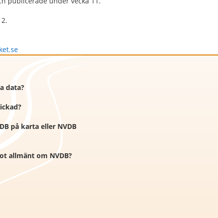
ch publicerade under vecka 11.
12.
ket.se
ra data?
kickad?
VDB på karta eller NVDB
ågot allmänt om NVDB?