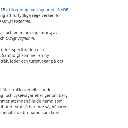
 -25
Utredning om vägnamn i NVDB
ing att
förtydliga regelverken för
h Övrigt vägnamn.
gas och en mindre justering av
och
Övrigt vägnamn.
roduktspecifikation och
. Samtidigt kommer en ny
tråk, leder och turistvägar på det
låter trafik över eller under
ng- och cykelvägar eller genom berg
mmer att innehålla de namn som
tributet tomt så har inte väghållaren
nehålla de bronamn som finns i