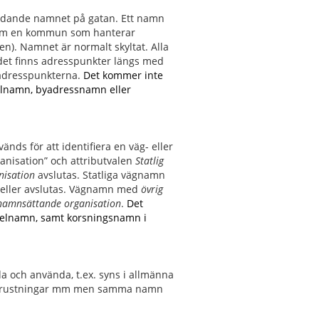
bildande namnet på gatan. Ett namn
nom en kommun som hanterar
n). Namnet är normalt skyltat. Alla
det finns adresspunkter längs med
adresspunkterna.
Det kommer inte
nnelnamn, byadressnamn eller
nds för att identifiera en väg- eller
anisation” och attributvalen
Statlig
nisation
avslutas. Statliga vägnamn
n
eller avslutas. Vägnamn med
övrig
 namnsättande organisation
.
Det
unnelnamn, samt korsningsnamn i
a och använda, t.ex. syns i allmänna
ngsutrustningar mm men samma namn