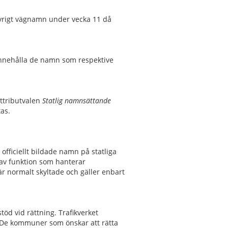
vrigt vägnamn under vecka 11 då
nnehålla de namn som respektive
ttributvalen
Statlig namnsättande
as.
fficiellt bildade namn på statliga
 av funktion som hanterar
r normalt skyltade och gäller enbart
öd vid rättning. Trafikverket
 De kommuner som önskar att rätta