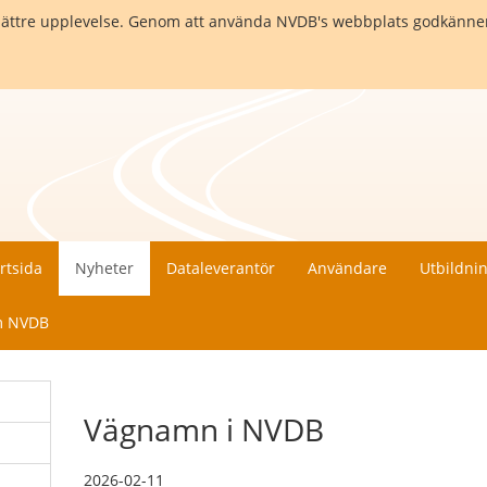
en bättre upplevelse. Genom att använda NVDB's webbplats godkänne
rtsida
Nyheter
Dataleverantör
Användare
Utbildni
 NVDB
Vägnamn i NVDB
2026-02-11