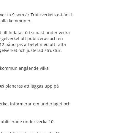
ecka 9 som är Trafikverkets e-tjänst
ör alla kommuner.
till Indatastöd senast under vecka
gelverket att publiceras och en
12 påbörjas arbetet med att rätta
gelverket och justerad struktur.
ve kommun angående vilka
nel
planeras att läggas upp på
verket informerar om underlaget och
publicerade under vecka 10.