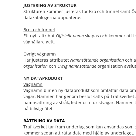
JUSTERING AV STRUKTUR
Strukturen kommer justeras för Bro och tunnel samt Ö
datakatalogerna uppdateras.
Bro- och tunnel
Ett n
ytt attribut
Officiellt namn
skapas och kommer att i
väghållare gett.
Övrigt vägnamn
Här justeras a
ttributet
Namnsättande organisation
och a
organisation
och
Övrig namnsättande
organisation avslut
NY DATAPRODUKT
Vägnamn
Vägnamn blir en ny dataprodukt som omfattar data om o
vägar. Namnen har genom beslut satts på Trafikverket
namnsättning av stråk, leder och turistvägar. Namnen ä
på bilvägnätet.
RÄTTNING AV DATA
Trafikverket tar fram underlag som kan användas som st
kommer sedan att rätta data med hjälp av underlaget.