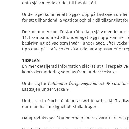
data själv meddelar det till Indatastöd.
Underlaget kommer att läggas upp på Lastkajen under v
för att tillhandahålla vägdata och blir då tillgängligt f
De kommuner som önskar rätta data själv meddelar det 
11. I samband med att underlaget läggs upp kommer re
beskrivning på vad som ingår i underlaget. Efter vecka 
upp data på Trafikverket så att det är anpassat efter re
TIDPLAN
En mer detaljerad information skickas ut till respekti
kontroller/underlag som tas fram under vecka 7.
Underlag för
Gatunamn, Övrigt vägnamn
och
Bro och tun
Lastkajen under vecka 9.
Under vecka 9 och 10 planeras webbinarier där Trafik
där man har möjlighet att ställa frågor.
Dataproduktspecifikationerna planeras vara klara och 