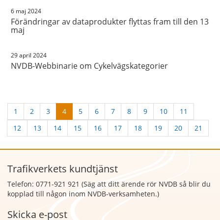
6 maj 2024
Förändringar av dataprodukter flyttas fram till den 13
maj
29 april 2024
NVDB-Webbinarie om Cykelvägskategorier
1
2
3
4
5
6
7
8
9
10
11
12
13
14
15
16
17
18
19
20
21
Trafikverkets kundtjänst
Telefon: 0771-921 921 (Säg att
ditt ärende rör NVDB så blir du
kopplad till någon inom NVDB-verksamheten.)
Skicka e-post