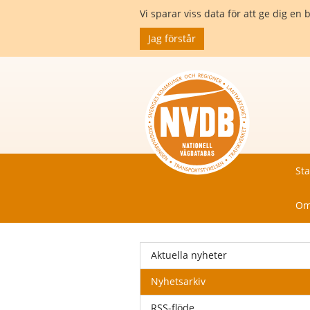
Vi sparar viss data för att ge dig 
Jag förstår
Sta
Om
Aktuella nyheter
Nyhetsarkiv
RSS-flöde