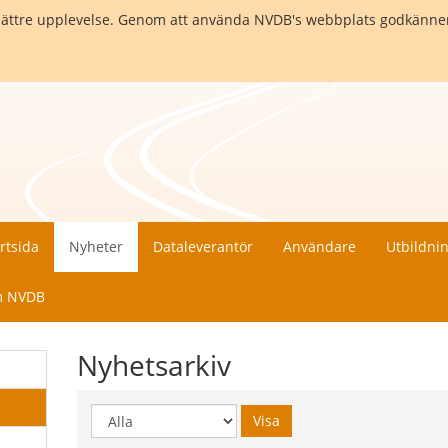
en bättre upplevelse. Genom att använda NVDB's webbplats godkänne
rtsida
Nyheter
Dataleverantör
Användare
Utbildni
 NVDB
Nyhetsarkiv
Visa
Visa
år: