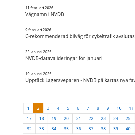
11 februari 2026
Vägnamn i NVDB
9 februari 2026
C-rekommenderad bilväg för cykeltrafik avslutas
22 januari 2026
NVDB-datavalideringar för januari
19 januari 2026
Upptäck Lagersveparen - NVDB på kartas nya fav
1
2
3
4
5
6
7
8
9
10
11
17
18
19
20
21
22
23
24
25
32
33
34
35
36
37
38
39
40