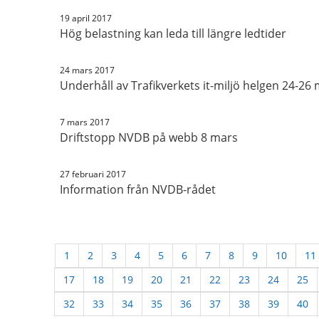
19 april 2017
Hög belastning kan leda till längre ledtider
24 mars 2017
Underhåll av Trafikverkets it-miljö helgen 24-26
7 mars 2017
Driftstopp NVDB på webb 8 mars
27 februari 2017
Information från NVDB-rådet
1
2
3
4
5
6
7
8
9
10
11
17
18
19
20
21
22
23
24
25
32
33
34
35
36
37
38
39
40