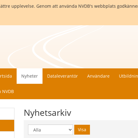
en bättre upplevelse. Genom att använda NVDB's webbplats godkänne
rtsida
Nyheter
Dataleverantör
Användare
Utbildni
 NVDB
Nyhetsarkiv
Visa
Visa
år: