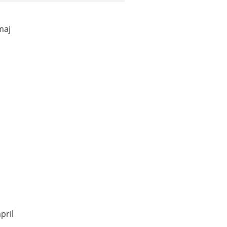
maj
pril