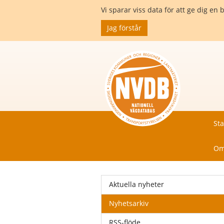
Vi sparar viss data för att ge dig 
Jag förstår
Sta
Om
Aktuella nyheter
Nyhetsarkiv
RSS-flöde