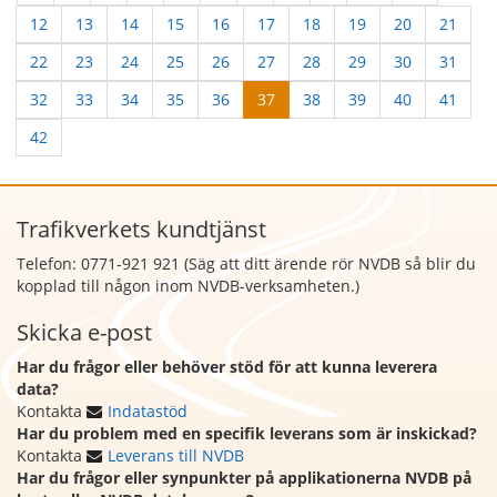
12
13
14
15
16
17
18
19
20
21
22
23
24
25
26
27
28
29
30
31
32
33
34
35
36
37
38
39
40
41
42
Trafikverkets kundtjänst
Telefon: 0771-921 921 (Säg att
ditt ärende rör NVDB så blir du
kopplad till någon inom NVDB-verksamheten.)
Skicka e-post
Har du frågor eller behöver stöd för att kunna leverera
data?
Kontakta
Indatastöd
Har du problem med en specifik leverans som är inskickad?
Kontakta
Leverans till NVDB
Har du frågor eller synpunkter på applikationerna NVDB på