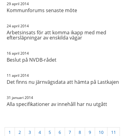
29 april 2014
Kommunforums senaste möte
24 april 2014
Arbetsinsats för att komma ikapp med med
eftersläpningar av enskilda vägar
16 april 2014
Beslut på NVDB-rådet
11 april 2014
Det finns nu järnvägsdata att hämta på Lastkajen
31 januari 2014
Alla specifikationer av innehåll har nu utgått
1
2
3
4
5
6
7
8
9
10
11