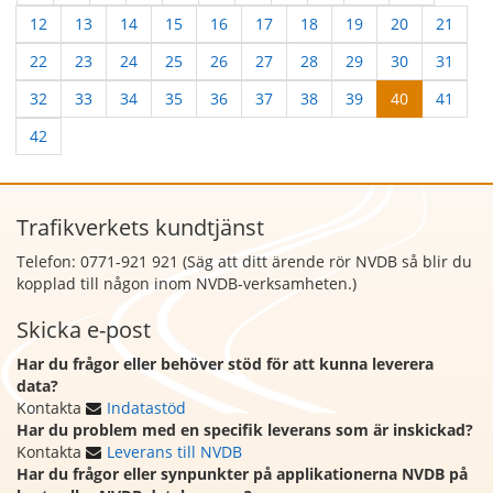
12
13
14
15
16
17
18
19
20
21
22
23
24
25
26
27
28
29
30
31
32
33
34
35
36
37
38
39
40
41
42
Trafikverkets kundtjänst
Telefon: 0771-921 921 (Säg att
ditt ärende rör NVDB så blir du
kopplad till någon inom NVDB-verksamheten.)
Skicka e-post
Har du frågor eller behöver stöd för att kunna leverera
data?
Kontakta
Indatastöd
Har du problem med en specifik leverans som är inskickad?
Kontakta
Leverans till NVDB
Har du frågor eller synpunkter på applikationerna NVDB på