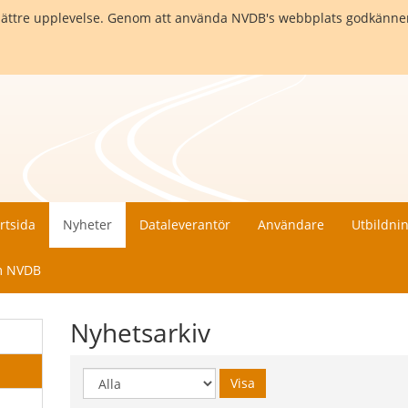
en bättre upplevelse. Genom att använda NVDB's webbplats godkänne
rtsida
Nyheter
Dataleverantör
Användare
Utbildni
 NVDB
Nyhetsarkiv
Visa
Visa
år: