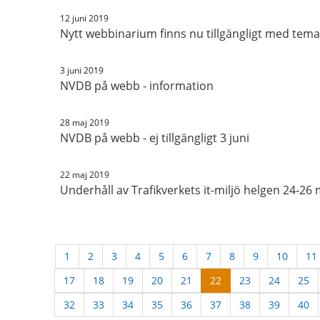
12 juni 2019
Nytt webbinarium finns nu tillgängligt med tema
3 juni 2019
NVDB på webb - information
28 maj 2019
NVDB på webb - ej tillgängligt 3 juni
22 maj 2019
Underhåll av Trafikverkets it-miljö helgen 24-26 
1
2
3
4
5
6
7
8
9
10
11
17
18
19
20
21
22
23
24
25
32
33
34
35
36
37
38
39
40