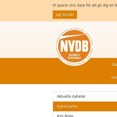
Vi sparar viss data för att ge dig 
Jag förstår
Sta
Om
Aktuella nyheter
Nyhetsarkiv
RSS-flöde