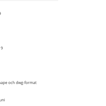
9
19
 shape och dwg-format
uni