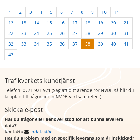
1
2
3
4
5
6
7
8
9
10
11
12
13
14
15
16
17
18
19
20
21
22
23
24
25
26
27
28
29
30
31
32
33
34
35
36
37
38
39
40
41
42
Trafikverkets kundtjänst
Telefon: 0771-921 921 (Säg att
ditt ärende rör NVDB så blir du
kopplad till någon inom NVDB-verksamheten.)
Skicka e-post
Har du frågor eller behöver stöd för att kunna leverera
data?
Kontakta
Indatastöd
Har du problem med en specifik leverans som är inskickad?